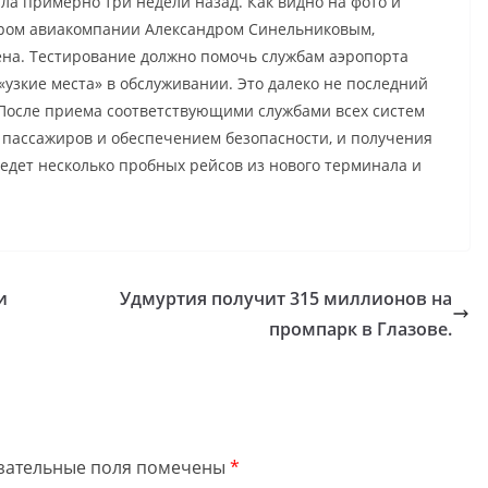
ла примерно три недели назад. Как видно на фото и
ором авиакомпании Александром Синельниковым,
ена. Тестирование должно помочь службам аэропорта
«узкие места» в обслуживании. Это далеко не последний
. После приема соответствующими службами всех систем
 пассажиров и обеспечением безопасности, и получения
дет несколько пробных рейсов из нового терминала и
и
Удмуртия получит 315 миллионов на
промпарк в Глазове.
зательные поля помечены
*