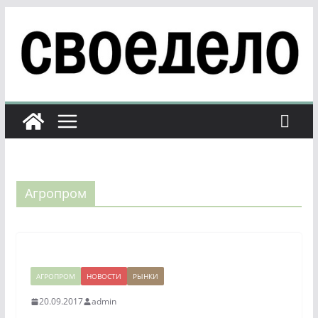
Перейти
к
содержимому
Агропром
АГРОПРОМ
НОВОСТИ
РЫНКИ
20.09.2017
admin