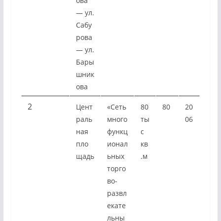
ова
— ул.
Сабу
рова
— ул.
Бары
шник
ова
2
Цент
«Сеть
80
80
20
раль
много
ты
06
ная
функц
с
пло
ионал
кв
щадь
ьных
.м
торго
во-
развл
екате
льны