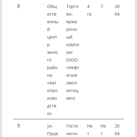
8
Общ
Торго
4
7
20
еств
во-
га
04
енны
ярма
й
рочн
цент
ый
р
компл
жило
екс
го
(ООО
райо
«Нефт
на
егазк
«Авт
омпл
опро
ектац
изво
ия»)
дств
о»
9
ул.
Гости
Не
Не
20
Пушк
ничн
т
т
04