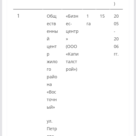
)
1
Общ
«Бизн
1
15
20
еств
ес-
га
05
енны
центр
-
й
»
20
цент
(ООО
06
р
«Капи
гг.
жило
талст
го
рой»)
райо
на
«Вос
точн
ый»
ул.
Петр