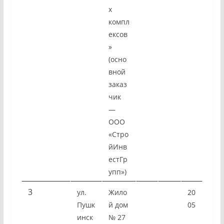
х
компл
ексов
»
(осно
вной
заказ
чик
—
ООО
«Стро
йИнв
естГр
упп»)
3
ул.
Жило
20
Пушк
й дом
05
инск
№ 27