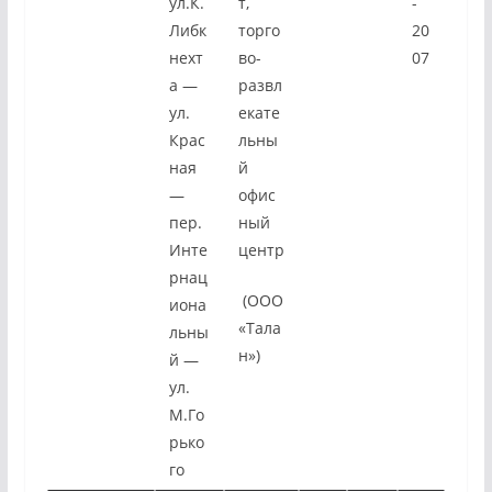
ул.К.
т,
-
Либк
торго
20
нехт
во-
07
а —
развл
ул.
екате
Крас
льны
ная
й
—
офис
пер.
ный
Инте
центр
рнац
(ООО
иона
«Тала
льны
н»)
й —
ул.
М.Го
рько
го