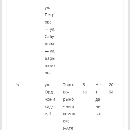
ул.
Петр
ова
— ул.
Сабу
рова
— ул.
Бары
шник
ова
5
ул.
Торго
З
Не
20
Орд
во-
га
т
04
жони
рыно
да
кидз
чный
нн
е, 1
компл
ых
екс
(«Атл