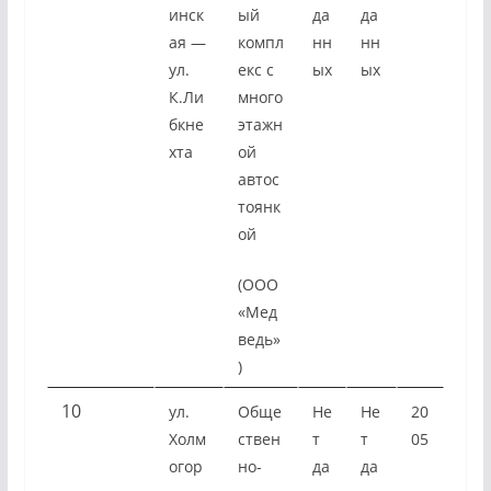
инск
ый
да
да
ая —
компл
нн
нн
ул.
екс с
ых
ых
К.Ли
много
бкне
этажн
хта
ой
автос
тоянк
ой
(ООО
«Мед
ведь»
)
10
ул.
Обще
Не
Не
20
Холм
ствен
т
т
05
огор
но-
да
да