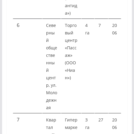
антид
а»)
6
Севе
Торго
4
7
20
рны
вый
га
06
й
центр
обще
«Пасс
стве
аж»
нны
(ООО
й
«Ниа
цент
н»)
р, ул.
Моло
дежн
ая
7
Квар
Гипер
З
27
20
тал
марке
га
06