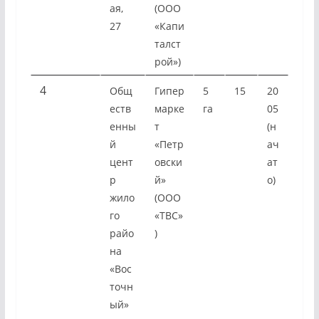
ая,
(ООО
27
«Капи
талст
рой»)
4
Общ
Гипер
5
15
20
еств
марке
га
05
енны
т
(н
й
«Петр
ач
цент
овски
ат
р
й»
о)
жило
(ООО
го
«ТВС»
райо
)
на
«Вос
точн
ый»