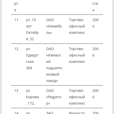
рт
ств
е
а
11
ул. 10
ОАО
Торгово-
200
лет
«Ижмебе
офисный
6
Октябр
ль»
комплекс
я, 32
12
ул.
ОАО
Торгово-
200
Удмурт
«Ижевск
офисный
6
ская,
ий
комплекс
304
подшипн
иковый
завод»
13
ул.
ОАО
Торгово-
200
Кирова
«Редукто
офисный
6
, 172,
р»
комплекс
14
ул.
ЗАО
Реконстр
200