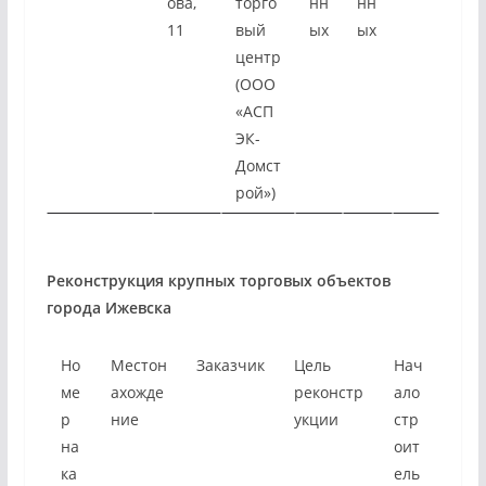
ова,
торго
нн
нн
11
вый
ых
ых
центр
(ООО
«АСП
ЭК-
Домст
рой»)
Реконструкция крупных торговых объектов
города Ижевска
Но
Местон
Заказчик
Цель
Нач
ме
ахожде
реконстр
ало
р
ние
укции
стр
на
оит
ка
ель