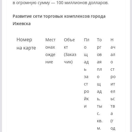
в огромную сумму — 100 миллионов долларов.
Развитие сети торговых комплексов города
Ижевска
Номер
Мест
Объе
Пл
To
Н
онах
кт
о
pг
ач
на карте
ожде
(Заказ
щ
ов
ал
ние
чик)
ад
ая
о
ь
пл
ст
за
о
ро
ст
щ
ит
ро
ад
ел
йк
ь,
ьс
и
ты
тв
с.
а
кв.
(г
м.
од