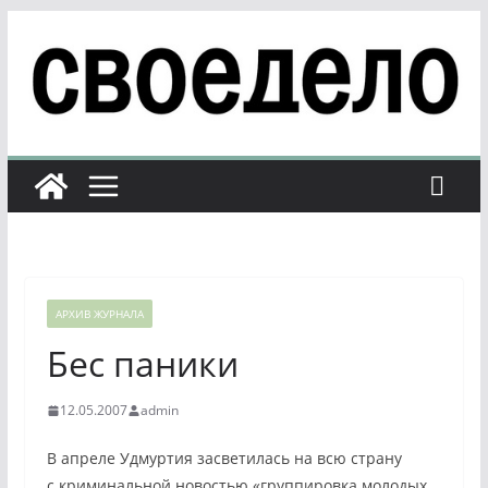
Перейти
к
содержимому
АРХИВ ЖУРНАЛА
Бес паники
12.05.2007
admin
В апреле Удмуртия засветилась на всю страну
с криминальной новостью «группировка молодых