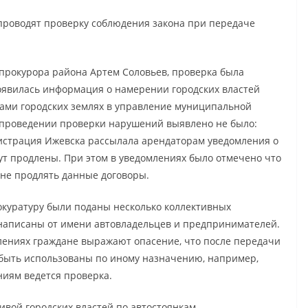
проводят проверку соблюдения закона при передаче
прокурора района Артем Соловьев, проверка была
оявилась информация о намерении городских властей
ками городских землях в управление муниципальной
и проведении проверки нарушений выявлено не было:
истрация Ижевска рассылала арендаторам уведомления о
ут продлены. При этом в уведомлениях было отмечено что
 не продлять данные договоры.
рокуратуру были поданы несколько коллективных
 написаны от имени автовладельцев и предпринимателей.
лениях граждане выражают опасение, что после передачи
т быть использованы по иному назначению, например,
ниям ведется проверка.
тивой городских властей по автостоянкам