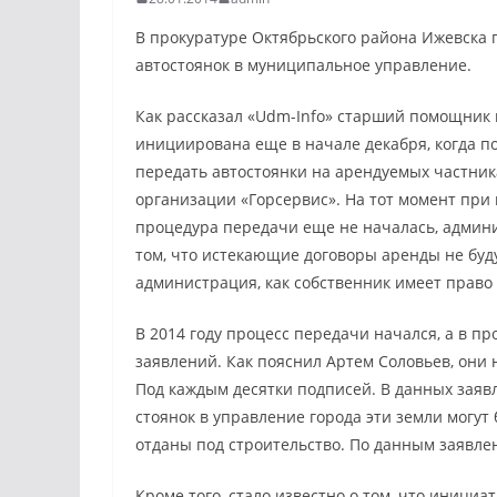
В прокуратуре Октябрьского района Ижевска 
автостоянок в муниципальное управление.
Как рассказал «Udm-Info» старший помощник 
инициирована еще в начале декабря, когда п
передать автостоянки на арендуемых частни
организации «Горсервис». На тот момент пр
процедура передачи еще не началась, админ
том, что истекающие договоры аренды не буд
администрация, как собственник имеет право
В 2014 году процесс передачи начался, а в п
заявлений. Как пояснил Артем Соловьев, они
Под каждым десятки подписей. В данных заяв
стоянок в управление города эти земли могу
отданы под строительство. По данным заявле
Кроме того, стало известно о том, что инициа