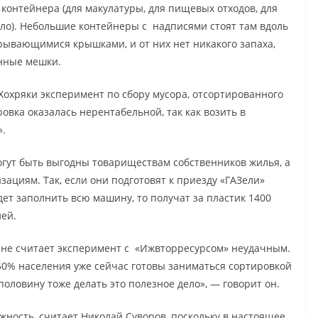
контейнера (для макулатуры, для пищевых отходов, для
екло). Небольшие контейнеры с надписями стоят там вдоль
крывающимися крышками, и от них нет никакого запаха,
нные мешки.
Хохряки эксперимент по сбору мусора, отсортированного
овка оказалась нерентабельной, так как возить в
».
могут быть выгодны товариществам собственников жилья, а
ациям. Так, если они подготовят к приезду «ГАЗели»
дет заполнить всю машину, то получат за пластик 1400
лей.
, не считает эксперимент с «Ижвторресурсом» неудачным.
0% населения уже сейчас готовы заниматься сортировкой
половину тоже делать это полезное дело», — говорит он.
ность, считает Николай Суворов, поскольку в настоящее