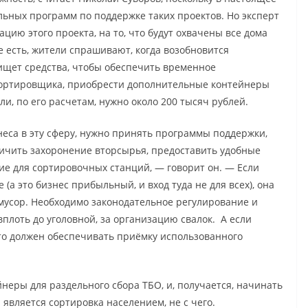
льных программ по поддержке таких проектов. Но эксперт
ацию этого проекта, на то, что будут охвачены все дома
 есть, жители спрашивают, когда возобновится
 ищет средства, чтобы обеспечить временное
сортировщика, приобрести дополнительные контейнеры
ели, по его расчетам, нужно около 200 тысяч рублей.
неса в эту сферу, нужно принять программы поддержки,
ничить захоронение вторсырья, предоставить удобные
ие для сортировочных станций, — говорит он. — Если
а это бизнес прибыльный, и вход туда не для всех), она
мусор. Необходимо законодательное регулирование и
плоть до уголовной, за организацию свалок. А если
то должен обеспечивать приёмку использованного
йнеры для раздельного сбора ТБО, и, получается, начинать
 является сортировка населением, не с чего.