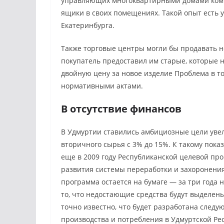
управляющих многоквартирными домами комп
ящики в своих помещениях. Такой опыт есть
Екатеринбурга.
Также торговые центры могли бы продавать н
покупатель предоставил им старые, которые н
двойную цену за новое изделие Проблема в то
нормативными актами.
В отсутствие финансов
В Удмуртии ставились амбициозные цели уве
вторичного сырья с 3% до 15%. К такому пок
еще в 2009 году Республиканской целевой пр
развития системы переработки и захоронения 
программа остается на бумаге — за три года
то, что недостающие средства будут выделены
точно известно, что будет разработана след
производства и потребления в Удмуртской Рес