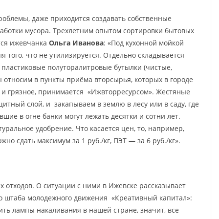
роблемы, даже приходится создавать собственные
работки мусора. Трехлетним опытом сортировки бытовых
ится ижевчанка
Ольга Иванова
: «Под кухонной мойкой
для того, что не утилизируется. Отдельно складывается
, пластиковые полуторалитровые бутылки (чистые,
 относим в пункты приёма вторсырья, которых в городе
ой и грязное, принимается «Ижвторресурсом». Жестяные
итный слой, и закапываем в землю в лесу или в саду, где
шие в огне банки могут лежать десятки и сотни лет.
туральное удобрение. Что касается цен, то, например,
ожно сдать максимум за 1 руб./кг, ПЭТ — за 6 руб./кг».
ых отходов. О ситуации с ними в Ижевске рассказывает
ого штаба молодежного движения «Креативный капитал»:
ить лампы накаливания в нашей стране, значит, все