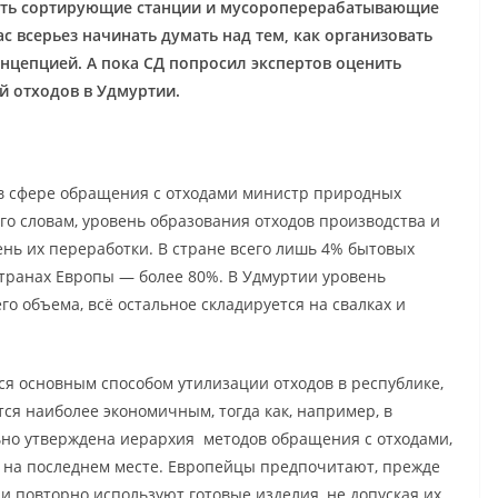
оить сортирующие станции и мусороперерабатывающие
с всерьез начинать думать над тем, как организовать
онцепцией. А пока СД попросил экспертов оценить
й отходов в Удмуртии.
в сфере обращения с отходами министр природных
его словам, уровень образования отходов производства и
ень их переработки. В стране всего лишь 4% бытовых
 странах Европы — более 80%. В Удмуртии уровень
о объема, всё остальное складируется на свалках и
ся основным способом утилизации отходов в республике,
ется наиболее экономичным, тогда как, например, в
льно утверждена иерархия методов обращения с отходами,
и на последнем месте. Европейцы предпочитают, прежде
и повторно используют готовые изделия, не допуская их