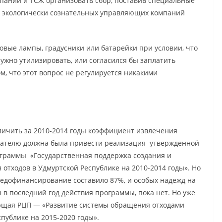
аний и ТСЖ организовать сбор, поставив специальные
 у экологически сознательных управляющих компаний
овые лампы, градусники или батарейки при условии, что
ужно утилизировать, или согласился бы заплатить
м, что этот вопрос не регулируется никакими
личить за 2010-2014 годы коэффициент извлечения
азателю должна была привести реализация утвержденной
ограммы «Государственная поддержка создания и
отходов в Удмуртской Республике на 2010-2014 годы». Но
 недофинансирование составило 87%, и особых надежд на
 в последний год действия программы, пока нет. Но уже
ующая РЦП — «Развитие системы обращения отходами
публике на 2015-2020 годы».