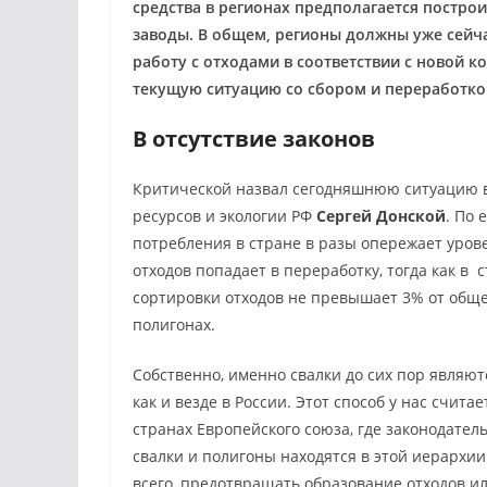
средства в регионах предполагается постр
заводы. В общем, регионы должны уже сейча
работу с отходами в соответствии с новой к
текущую ситуацию со сбором и переработко
В отсутствие законов
Критической назвал сегодняшнюю ситуацию 
ресурсов и экологии РФ
Сергей Донской
. По 
потребления в стране в разы опережает уров
отходов попадает в переработку, тогда как в
сортировки отходов не превышает 3% от общег
полигонах.
Собственно, именно свалки до сих пор являют
как и везде в России. Этот способ у нас счита
странах Европейского союза, где законодате
свалки и полигоны находятся в этой иерархи
всего, предотвращать образование отходов ил