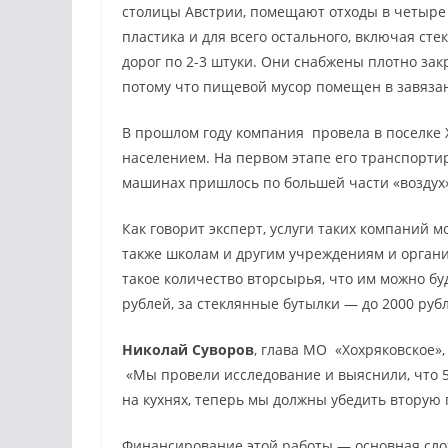
столицы Австрии, помещают отходы в четыре 
пластика и для всего остального, включая ст
дорог по 2-3 штуки. Они снабжены плотно за
потому что пищевой мусор помещен в завяза
В прошлом году компания провела в поселке 
населением. На первом этапе его транспортир
машинах пришлось по большей части «воздух
Как говорит эксперт, услуги таких компаний 
также школам и другим учреждениям и организ
такое количество вторсырья, что им можно бу
рублей, за стеклянные бутылки — до 2000 руб
Николай Суворов
, глава МО «Хохряковское»
«Мы провели исследование и выяснили, что 5
на кухнях, теперь мы должны убедить вторую 
Финансирование этой работы — основная слож