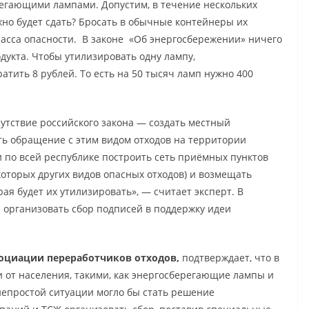
регающими лампами. Допустим, в течение нескольких
жно будет сдать? Бросать в обычные контейнеры их
 класса опасности. В законе «Об энергосбережении» ничего
одукта. Чтобы утилизировать одну лампу,
тить 8 рублей. То есть на 50 тысяч ламп нужно 400
утствие российского закона — создать местный
ть обращение с этим видом отходов на территории
 по всей республике построить сеть приёмных пунктов
которых других видов опасных отходов) и возмещать
я будет их утилизировать», — считает эксперт. В
 организовать сбор подписей в поддержку идеи
оциации переработчиков отходов,
подтверждает, что в
от населения, такими, как энергосберегающие лампы и
 непростой ситуации могло бы стать решение