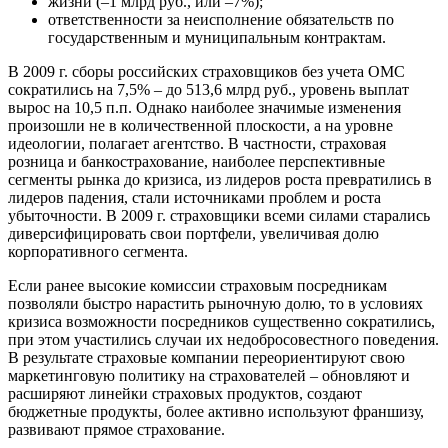
жизни (–1 млрд руб., или –7%);
ответственности за неисполнение обязательств по
государственным и муниципальным контрактам.
В 2009 г. сборы российских страховщиков без учета ОМС
сократились на 7,5% – до 513,6 млрд руб., уровень выплат
вырос на 10,5 п.п. Однако наиболее значимые изменения
произошли не в количественной плоскости, а на уровне
идеологии, полагает агентство. В частности, страховая
розница и банкострахование, наиболее перспективные
сегменты рынка до кризиса, из лидеров роста превратились в
лидеров падения, стали источниками проблем и роста
убыточности. В 2009 г. страховщики всеми силами старались
диверсифицировать свои портфели, увеличивая долю
корпоративного сегмента.
Если ранее высокие комиссии страховым посредникам
позволяли быстро нарастить рыночную долю, то в условиях
кризиса возможности посредников существенно сократились,
при этом участились случаи их недобросовестного поведения.
В результате страховые компании переориентируют свою
маркетинговую политику на страхователей – обновляют и
расширяют линейки страховых продуктов, создают
бюджетные продукты, более активно используют франшизу,
развивают прямое страхование.