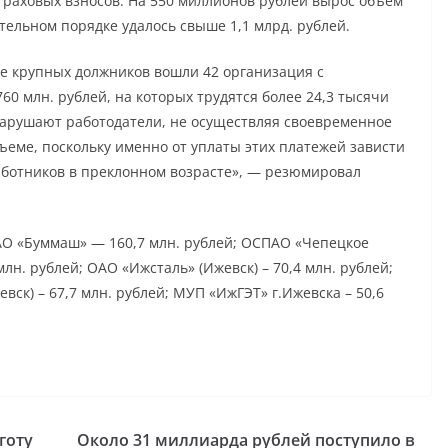
страховых взносов. На 550 миллионов рублей вырос объем
ительном порядке удалось свыше 1,1 млрд. рублей.
ее крупных должников вошли 42 организация с
0 млн. рублей, на которых трудятся более 24,3 тысячи
нарушают работодатели, не осуществляя своевременное
ъеме, поскольку именно от уплаты этих платежей зависти
ботников в преклонном возрасте», — резюмировал
АО «Буммаш» — 160,7 млн. рублей; ОСПАО «Чепецкое
лн. рублей; ОАО «Ижсталь» (Ижевск) – 70,4 млн. рублей;
ск) – 67,7 млн. рублей; МУП «ИжГЭТ» г.Ижевска – 50,6
готу
Около 31 миллиарда рублей поступило в