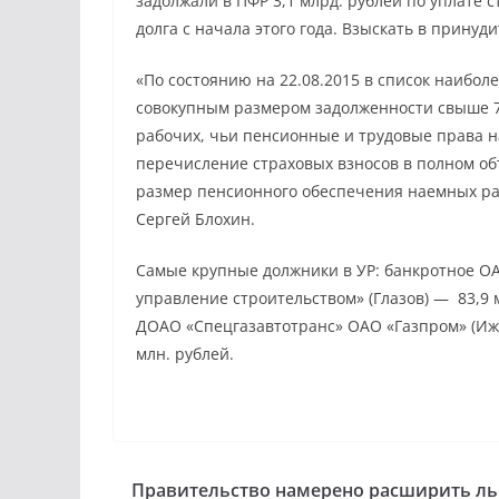
задолжали в ПФР 3,1 млрд. рублей по уплате 
долга с начала этого года. Взыскать в принуд
«По состоянию на 22.08.2015 в список наибол
совокупным размером задолженности свыше 76
рабочих, чьи пенсионные и трудовые права 
перечисление страховых взносов в полном об
размер пенсионного обеспечения наемных ра
Сергей Блохин.
Самые крупные должники в УР: банкротное О
управление строительством» (Глазов) — 83,9 м
ДОАО «Спецгазавтотранс» ОАО «Газпром» (Ижев
млн. рублей.
Правительство намерено расширить ль