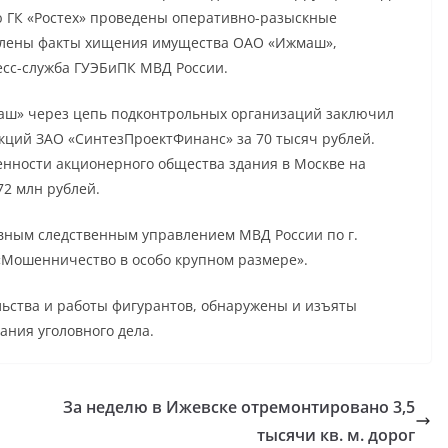
ю ГК «Ростех» проведены оперативно-разыскные
влены факты хищения имущества ОАО «Ижмаш»,
есс-служба ГУЭБиПК МВД России.
маш» через цепь подконтрольных организаций заключил
кций ЗАО «СинтезПроектФинанс» за 70 тысяч рублей.
енности акционерного общества здания в Москве на
72 млн рублей.
авным следственным управлением МВД России по г.
 «Мошенничество в особо крупном размере».
льства и работы фигурантов, обнаружены и изъяты
ния уголовного дела.
За неделю в Ижевске отремонтировано 3,5
тысячи кв. м. дорог