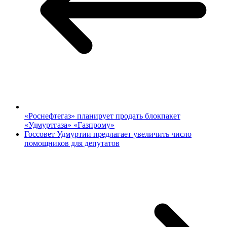
«Роснефтегаз» планирует продать блокпакет
«Удмуртгаза» «Газпрому»
Госсовет Удмуртии предлагает увеличить число
помощников для депутатов