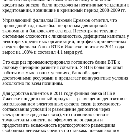
кредитных рисков, были преодолены негативные тенденции в
кредитовании, возникшие в кризисный период 2008-2009 гг.
Управляющий филиалом Николай Ермаков отметил, что
прошедший год также был непростым для мировой
экономики и банковского сектора. Несмотря на текущие
системные сложности с ликвидностью, дефицитом капитала у
некоторых кредитных организаций, портфель привлеченных
средств филиала банка ВТБ в Ижевске по итогам 2011 года
вырос на 108% и составил 4,1 млрд руб.
Это еще раз продемонстрировало готовность банка ВТБ к
любому сценарию развития событий. У ВТБ большой опыт
работы в самых разных условиях, банк обладает
достаточными ресурсами и предлагает конкурентные условия
абсолютно по всем позициям.
Для удобства клиентов в 2011 году филиал банка ВТБ в
Ижевске внедрил новый продукт — размещение депозитов с
использованием электронных средств связи (возможность
согласования условий и размещение депозитов через
электронные средства связи), что позволило снизить
трудозатраты клиента на оформление операции и
предоставить возможность краткосрочного размещения
свободных денежных средств по ставкам, превыщающим