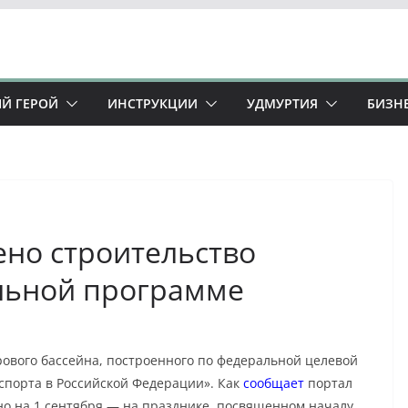
Й ГЕРОЙ
ИНСТРУКЦИИ
УДМУРТИЯ
БИЗН
ено строительство
льной программе
рового бассейна, построенного по федеральной целевой
спорта в Российской Федерации». Как
сообщает
портал
но на 1 сентября — на празднике, посвященном началу