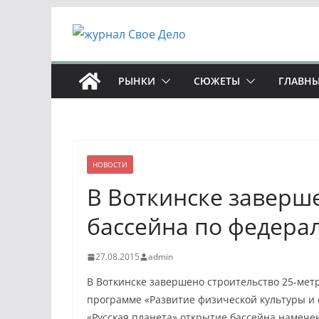
Перейти
к
содержимому
РЫНКИ
СЮЖЕТЫ
ГЛАВНЫ
НОВОСТИ
В Воткинске заверш
бассейна по федера
27.08.2015
admin
В Воткинске завершено строительство 25-мет
программе «Развитие физической культуры и 
«Русская планета» открытие бассейна намече