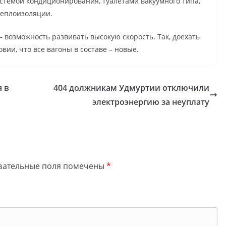
стемой кондиционирования, туалетами вакуумного типа,
теплоизоляции.
 возможность развивать высокую скорость. Так, доехать
вии, что все вагоны в составе – новые.
я в
404 должникам Удмуртии отключили
электроэнергию за неуплату
зательные поля помечены
*