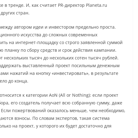
е в тренде. И, как считает PR-директор Planeta.ru
 других стран.
между автором идеи и инвестором предельно проста.
ционного искусства до сложных современных
вить на интернет-площадку со строго заявленной суммой
 планку по сбору средств и срок действия кампании.
 нескольких тысяч до нескольких сотен тысяч рублей.
поддержать выставленный проект посильным денежным
ами нажатий на кнопку «инвестировать», в результате
ело до конца.
осится к категории AoN (All or Nothing): если проект
бора, его создатель получает всю собранную сумму, даже
 Если пожертвований оказалось меньше, чем необходимо,
аются взносы. По словам экспертов, такая система
олько на проект, у которого их будет достаточно для