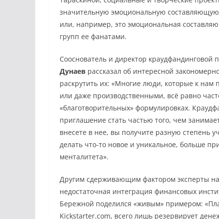
значительную эмоциональную составляющую.
или, например, это эмоциональная составляющ
групп ее фанатами.
Сооснователь и директор краудфандинговой пл
Дунаев
рассказал об интересной закономерн
раскрутить их: «Многие люди, которые к нам 
или даже производственными, всё равно част
«благотворительных» формулировках. Краудфа
приглашение стать частью того, чем занимаетс
внесете в нее, вы получите разную степень у
делать что-то новое и уникальное, больше пр
менталитета».
Другим сдерживающим фактором эксперты на
недостаточная интеграция финансовых инстит
Бережной поделился «живым» примером: «Пла
Kickstarter.com, всего лишь резервирует ден