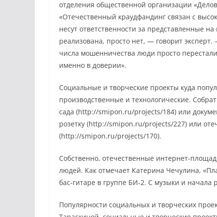
отделения общественной организации «Делов
«Отечественный краудфандинг связан с высок
несут ответственности за представленные на н
реализована, просто нет, — говорит эксперт.
числа мошенничества люди просто перестали 
именно в доверии».
Социальные и творческие проекты куда попул
производственные и технологические. Собрать
сада (http://smipon.ru/projects/184) или док
розетку (http://smipon.ru/projects/227) или от
(http://smipon.ru/projects/170).
Собственно, отечественные интернет-площадк
людей. Как отмечает Катерина Чечулина, «П
бас-гитаре в группе БИ-2. С музыки и начала
Популярности социальных и творческих проек
Тараскиной, социальные и творческие проект