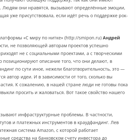
 Людям они нравятся, вызывают определённые эмоции,
ая уже присутствовала, если идёт речь о поддержке рок-
атформы «С миру по нитке» (http://smipon.ru)
Андрей
ости, не позволяющей авторам проектов успешно
приходят не с социальными проектами, а с творческими
о позиционируют описание того, что они делают, в
ндинг по сути иное, нежели благотворительность, это —
я автор идеи. И в зависимости от того, сколько вы
частия. К сожалению, в нашей стране люди не готовы пока
ивыкли просить и жаловаться. Вот такое свойство нашего
зывают инфраструктурные проблемы. В частности,
утов и платежных инструментов в краудфандинг. Лев
тежная система Amazon, с которой работает
ежные средства на банковском счету инвестора до