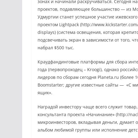
зонах и начинали раскручиваться. Сегодня на
проектов, подавляющее большинство — из Мо
Удмуртии станет успешное участие ижевского
проектом Lightpack (http://www.kickstarter.com
displays) (система освещения, которая крепи
подсвечивать экран в зависимости от того, чт
набрал $500 тыс.
Краудфандинговые платформы для сбора интер
года (первопроходец – Kroogi), однако российс
лидеров по сборам сегодня Рlaneta.ru (более 1
Boomstarter; другие известные сайты — «С ми
ящик».
Наградой инвестору чаще всего служит товар,
консультанта проекта «Начинание» (http://nac
микроинвесторов, вкладывая деньги, думает о
альбом любимой группы или исполнение детс