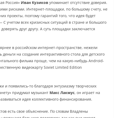
ая Россия»
Иван Кузиков
упоминает отсутствие доверия.
ими рисками. Интернет-площадки, по большому счету, не
их проекты, поэтому гарантий того, что идея будет
 — С учетом всех кризисных ситуаций в стране и большого
доверять друг другу. А суть площадки заключается
ярнее в российском интернет-пространстве, нежели
 деньги на создание интерактивного стола для детского
ументального фильма проще, чем на какую-нибудь Android-
ечественную видеокарту Soviet Limited Edition
и и появились-то благодаря энтузиазму творческих
ланету» придумал музыкант
Макс Лакмус
, он играет на
 развиваться идея коллективного финансирования.
тов есть свое объяснение. По словам Владлены
ы получают большую поддержку, так как они имеют