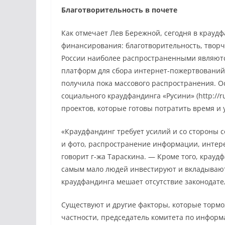
Благотворительность в почете
Как отмечает Лев Бережной, сегодня в крауд
финансирования: благотворительность, твор
России наиболее распространенными являютс
платформ для сбора интернет-пожертвований в
получила пока массового распространения. 
социального краудфандинга «Русини» (http://ru
проектов, которые готовы потратить время и
«Краудфандинг требует усилий и со стороны с
и фото, распространение информации, интере
говорит г-жа Тараскина. — Кроме того, крауд
самым мало людей инвестируют и вкладывают
краудфандинга мешает отсутствие законодате
Существуют и другие факторы, которые тормо
частности, председатель комитета по инфор