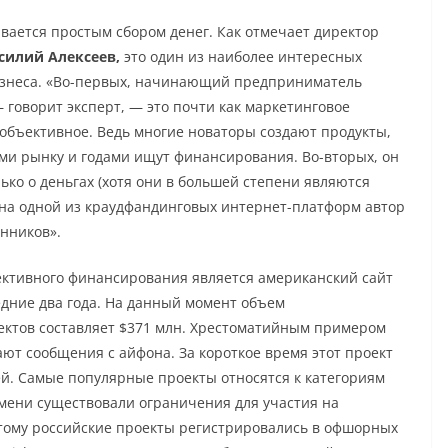
вается простым сбором денег. Как отмечает директор
силий Алексеев
,
это один из наиболее интересных
изнеса. «Во-первых, начинающий предприниматель
 говорит эксперт, — это почти как маркетинговое
 объективное. Ведь многие новаторы создают продукты,
и рынку и годами ищут финансирования. Во-вторых, он
ько о деньгах (хотя они в большей степени являются
я на одной из краудфандинговых интернет-платформ автор
нников».
ктивного финансирования является американский сайт
ледние два года. На данный момент объем
ктов составляет $371 млн. Хрестоматийным примером
ают сообщения с айфона. За короткое время этот проект
лей. Самые популярные проекты относятся к категориям
емени существовали ограничения для участия на
оэтому российские проекты регистрировались в офшорных