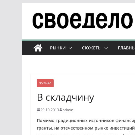
Перейти
к
содержимому
РЫНКИ
СЮЖЕТЫ
ГЛАВНЫ
ЖУРНАЛ
В складчину
29.10.2013
admin
Помимо традиционных источников финансиро
гранты, на отечественном рынке инвестици