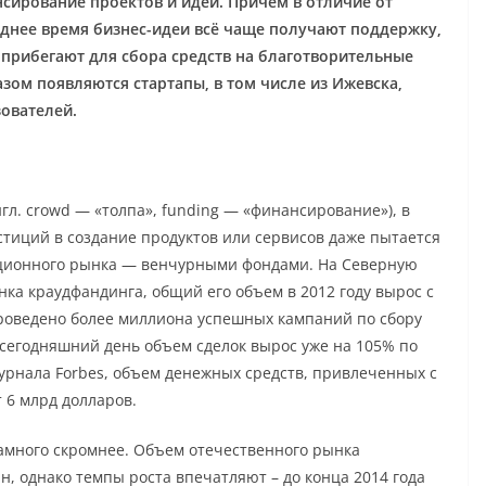
сирование проектов и идей. Причем в отличие от
еднее время бизнес-идеи всё чаще получают поддержку,
 прибегают для сбора средств на благотворительные
азом появляются стартапы, в том числе из Ижевска,
ователей.
гл. сrowd — «толпа», funding — «финансирование»), в
тиций в создание продуктов или сервисов даже пытается
ционного рынка — венчурными фондами. На Северную
ка краудфандинга, общий его объем в 2012 году вырос с
 проведено более миллиона успешных кампаний по сбору
 сегодняшний день объем сделок вырос уже на 105% по
урнала Forbes, объем денежных средств, привлеченных с
 6 млрд долларов.
намного скромнее. Объем отечественного рынка
н, однако темпы роста впечатляют – до конца 2014 года