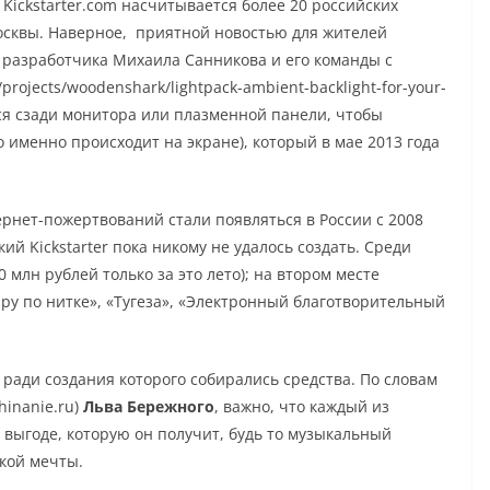
 Kickstarter.com насчитывается более 20 российских
сквы. Наверное, приятной новостью для жителей
 разработчика Михаила Санникова и его команды с
/projects/woodenshark/lightpack-ambient-backlight-for-your-
тся сзади монитора или плазменной панели, чтобы
о именно происходит на экране), который в мае 2013 года
нет-пожертвований стали появляться в России с 2008
кий Kickstarter пока никому не удалось создать. Среди
0 млн рублей только за это лето); на втором месте
ру по нитке», «Тугеза», «Электронный благотворительный
 ради создания которого собирались средства. По словам
hinanie.ru)
Льва Бережного
, важно, что каждый из
 выгоде, которую он получит, будь то музыкальный
кой мечты.