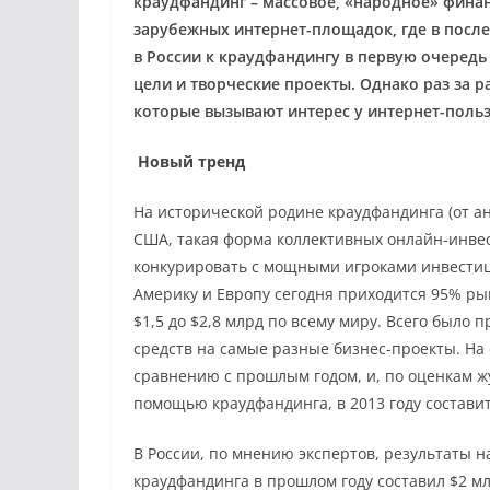
краудфандинг – массовое, «народное» финан
зарубежных интернет-площадок, где в посл
в России к краудфандингу в первую очередь
цели и творческие проекты. Однако раз за р
которые вызывают интерес у интернет-польз
Новый тренд
На исторической родине краудфандинга (от ан
США, такая форма коллективных онлайн-инвес
конкурировать с мощными игроками инвести
Америку и Европу сегодня приходится 95% рын
$1,5 до $2,8 млрд по всему миру. Всего было
средств на самые разные бизнес-проекты. На
сравнению с прошлым годом, и, по оценкам ж
помощью краудфандинга, в 2013 году составит
В России, по мнению экспертов, результаты 
краудфандинга в прошлом году составил $2 мл