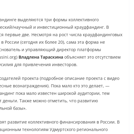
фандинге выделяются три формы коллективного
ческий/научный и инвестиционный краудфандинг. В
я первые две. Несмотря на рост числа краудфандинговых
 России (сегодня их более 20), сама эта форма не
Основатель и управляющий директор платформы
sini.org)
Владлена Тараскина
объясняет это отсутствием
 усилия для привлечения инвесторов.
оздателей проекта (подробное описание проекта с видео
сные вознаграждения). Пока мало кто это делает, —
фандинг пока мало известен широкой аудитории, тем
 деньги. Также можно отметить, что развитию
льной базы».
зят развитие коллективного финансирования в России. В
мационным технологиям Удмуртского регионального