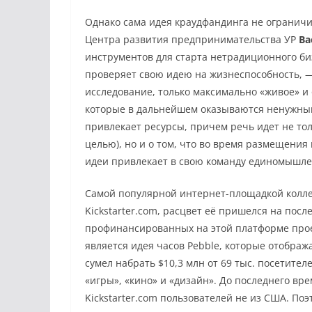
Однако сама идея краудфандинга не ограничи
Центра развития предпринимательства УР
Ва
инструментов для старта нетрадиционного б
проверяет свою идею на жизнеспособность, —
исследование, только максимально «живое» и
которые в дальнейшем оказываются ненужным
привлекает ресурсы, причем речь идет не тол
целью), но и о том, что во время размещени
идеи привлекает в свою команду единомышле
Самой популярной интернет-площадкой колле
Kickstarter.com, расцвет её пришелся на пос
профинансированных на этой платформе прое
является идея часов Pebble, которые отображ
сумел набрать $10,3 млн от 69 тыс. посетите
«игры», «кино» и «дизайн». До последнего вр
Kickstarter.com пользователей не из США. П