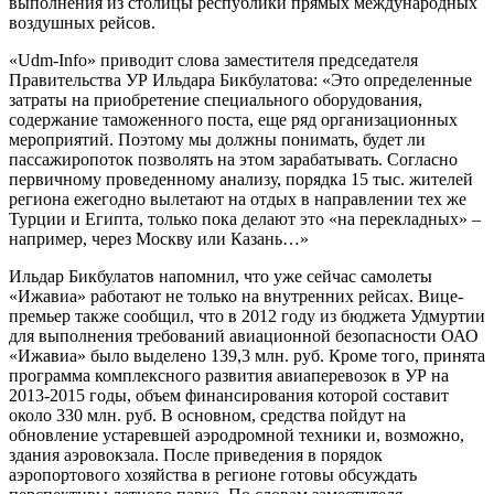
выполнения из столицы республики прямых международных
воздушных рейсов.
«Udm-Info» приводит слова заместителя председателя
Правительства УР Ильдара Бикбулатова: «Это определенные
затраты на приобретение специального оборудования,
содержание таможенного поста, еще ряд организационных
мероприятий. Поэтому мы должны понимать, будет ли
пассажиропоток позволять на этом зарабатывать. Согласно
первичному проведенному анализу, порядка 15 тыс. жителей
региона ежегодно вылетают на отдых в направлении тех же
Турции и Египта, только пока делают это «на перекладных» –
например, через Москву или Казань…»
Ильдар Бикбулатов напомнил, что уже сейчас самолеты
«Ижавиа» работают не только на внутренних рейсах. Вице-
премьер также сообщил, что в 2012 году из бюджета Удмуртии
для выполнения требований авиационной безопасности ОАО
«Ижавиа» было выделено 139,3 млн. руб. Кроме того, принята
программа комплексного развития авиаперевозок в УР на
2013-2015 годы, объем финансирования которой составит
около 330 млн. руб. В основном, средства пойдут на
обновление устаревшей аэродромной техники и, возможно,
здания аэровокзала. После приведения в порядок
аэропортового хозяйства в регионе готовы обсуждать