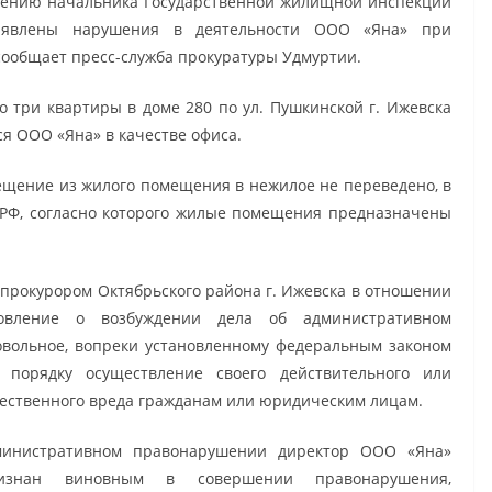
щению начальника Государственной жилищной инспекции
ыявлены нарушения в деятельности ООО «Яна» при
сообщает пресс-служба прокуратуры Удмуртии.
о три квартиры в доме 280 по ул. Пушкинской г. Ижевска
я ООО «Яна» в качестве офиса.
щение из жилого помещения в нежилое не переведено, в
а РФ, согласно которого жилые помещения предназначены
прокурором Октябрьского района г. Ижевска в отношении
овление о возбуждении дела об административном
овольное, вопреки установленному федеральным законом
орядку осуществление своего действительного или
ественного вреда гражданам или юридическим лицам.
министративном правонарушении директор ООО «Яна»
изнан виновным в совершении правонарушения,