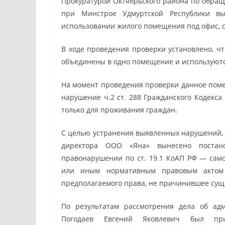
Прокуратурой Октябрьского района по обра
при Минстрое Удмуртской Республики в
использовании жилого помещения под офис, 
В ходе проведения проверки установлено, чт
объединены в одно помещение и используютс
На момент проведения проверки данное поме
нарушение ч.2 ст. 288 Гражданского Кодекс
только для проживания граждан.
С целью устранения выявленных нарушений, 
директора ООО «Яна» вынесено постан
правонарушении по ст. 19.1 КоАП РФ — сам
или иным нормативным правовым актом п
предполагаемого права, не причинившее сущ
По результатам рассмотрения дела об ад
Погодаев Евгений Яковлевич был пр