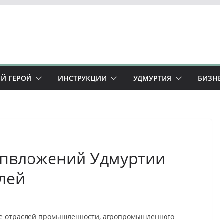
Й ГЕРОЙ
ИНСТРУКЦИИ
УДМУРТИЯ
БИЗН
капвложений Удмуртии
блей
тие отраслей промышленности, агропромышленного