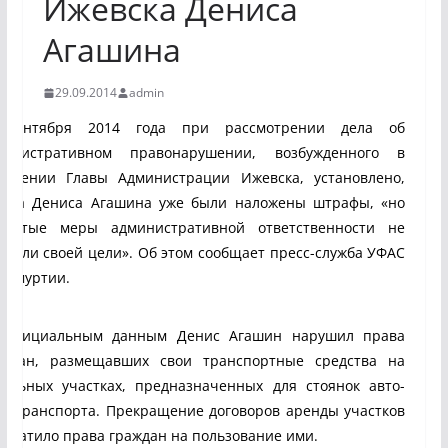
Ижевска Дениса
Агашина
29.09.2014
admin
 сентября 2014 года при рассмотрении дела об
министративном правонарушении, возбужденного в
ношении Главы Администрации Ижевска, установлено,
о на Дениса Агашина уже были наложены штрафы, «но
инятые меры административной ответственности не
тигли своей цели». Об этом сообщает пресс-служба УФАС
Удмуртии.
 официальным данным Денис Агашин нарушил права
аждан, размещавших свои транспортные средства на
мельных участках, предназначенных для стоянок авто-
то транспорта. Прекращение договоров аренды участков
кратило права граждан на пользование ими.