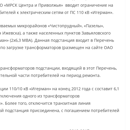
ОАО «МРСК Центра и Приволжья» вводит ограничение на
ителей к электрическим сетям от ПС 110 кВ «Игерман».
иваемых микрорайонов «Чистопрудный», «Пазелы»,
 Ижевска), а также населенных пунктов Завьяловского
ман» (2х6,3 МВА). Данная подстанция входит в Перечень
 по загрузке трансформаторов (размещен на сайте ОАО
 трансформаторов подстанции, входящей в этот Перечень,
тельной части потребителей на период ремонта.
ии 110/10 кВ «Игерман» на конец 2012 года с составит 6,1
 отключения одного из трансформаторов
». Более того, отключится транзитная линия
орой подстанция присоединена, с погашением потребителей