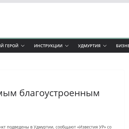
Й ГЕРОЙ
ИНСТРУКЦИИ
УДМУРТИЯ
БИЗН
амым благоустроенным
нкт подведены в Удмуртии, сообщают «Известия УР» со