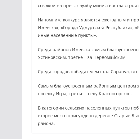
ссылкой на пресс-службу министерства строи
Напомним, конкурс является ежегодным и пр
Ижевска», «Города Удмуртской Республики», 
иные населенные пункты».
Среди районов Ижевска самым благоустроенн
Устиновским, третье – за Первомайским.
Среди городов победителем стал Сарапул, втор
Самым благоустроенным районным центром жю
поселку Игра, третье – селу Красногорское.
В категории сельских населенных пунктов поб
второе место присуждено деревне Старые Быг
района.