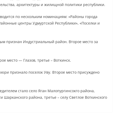
тельства, архитектуры и жилищной политики республики.
оводится по нескольким номинациям: «Районы города
«Районные центры Удмуртской Республики», «Поселки и
ым признан Индустриальный район. Второе место за
ое место — Глазов, третье – Воткинск.
ри признало поселок Уву. Второе место присуждено
едителем стало село Яган Малопургинсокго района,
и Шарканского района, третье – селу Светлое Воткинского