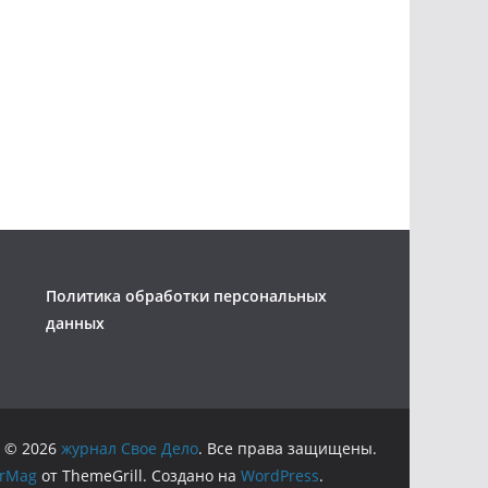
Политика обработки персональных
данных
 © 2026
журнал Свое Дело
. Все права защищены.
orMag
от ThemeGrill. Создано на
WordPress
.