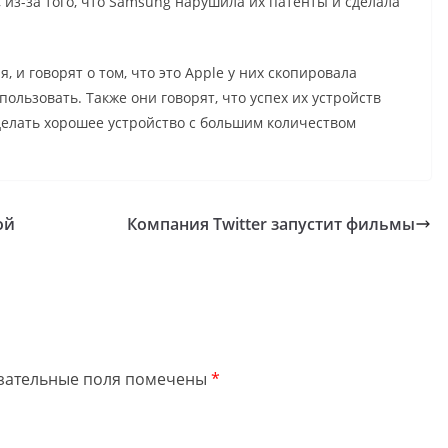
 из-за того, что Samsung нарушила их патенты и сделала
 и говорят о том, что это Apple у них скопировала
ользовать. Также они говорят, что успех их устройств
делать хорошее устройство с большим количеством
ой
Компания Twitter запустит фильмы
зательные поля помечены
*