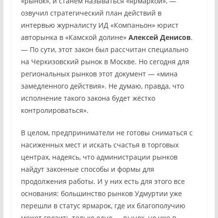
«рынок», и станем называться «ярмаркой», —
озвучил стратегический план действий в
интервью журналисту ИД «Компаньон» юрист
авторынка в «Камской долине»
Алексей Денисов
.
— По сути, этот закон был рассчитан специально
на Черкизовский рынок в Москве. Но сегодня для
региональных рынков этот документ — «мина
замедленного действия». Не думаю, правда, что
исполнение такого закона будет жёстко
контролироваться».
В целом, предприниматели не готовы сниматься с
насиженных мест и искать счастья в торговых
центрах, надеясь, что администрации рынков
найдут законные способы и формы для
продолжения работы. И у них есть для этого все
основания: большинство рынков Удмуртии уже
перешли в статус ярмарок, где их благополучию
может грозить только одно — рынок, но уже в