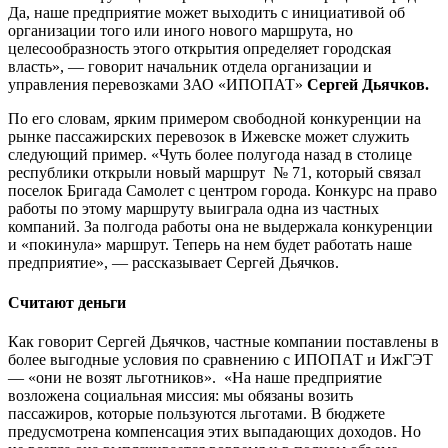
Да, наше предприятие может выходить с инициативой об
организации того или иного нового маршрута, но
целесообразность этого открытия определяет городская
власть», — говорит начальник отдела организации и
управления перевозками ЗАО «ИПОПАТ»
Сергей Дьячков.
По его словам, ярким примером свободной конкуренции на
рынке пассажирских перевозок в Ижевске может служить
следующий пример. «Чуть более полугода назад в столице
республики открыли новый маршрут № 71, который связал
поселок Бригада Самолет с центром города. Конкурс на право
работы по этому маршруту выиграла одна из частных
компаний. За полгода работы она не выдержала конкуренции
и «покинула» маршрут. Теперь на нем будет работать наше
предприятие», — рассказывает Сергей Дьячков.
Считают деньги
Как говорит Сергей Дьячков, частные компании поставлены в
более выгодные условия по сравнению с ИПОПАТ и ИжГЭТ
— «они не возят льготников». «На наше предприятие
возложена социальная миссия: мы обязаны возить
пассажиров, которые пользуются льготами. В бюджете
предусмотрена компенсация этих выпадающих доходов. Но