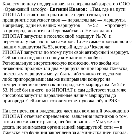
Коллегу по цеху поддерживает и генеральный директор ООО
«Оранжевый автобус»
Евгений Иванов: «
Там, где на пути
ИПОПАТ встают альтернативные перевозчики, это
предприятие запускает свои — параллельные — маршруты.
Например, один из наших маршрутов — № 52 — «протянут»
в пригород, до поселка Первомайского. Не так давно
ИПОПАТ запустил в поселок свой маршрут № 78 и
переманил у нас часть пассажиров. То же самое произошло и с
нашим маршрутом № 53, который идет до Чекерила:
ИПОПАТ запустил по этому пути свой автобусный маршрут.
Сейчас они подали на нашу компанию жалобу в
Региональную энергетическую комиссию, что якобы мы
незаконно продолжили два маршрута до пригорода Ижевска,
поскольку маршруты могут быть либо только городскими,
либо пригородными; мы же выигрывали конкурс на
осуществление перевозок по городским маршрутам № 52 и
53. И всё бы ничего, но ИПОПАТ и сам действует таким же
способом: запустил параллельные нашим маршруты до
пригорода. Сейчас мы готовим ответную жалобу в РЭК».
На все претензии владельцев частных компаний руководство
ИПОПАТ отвечает определенно: заявления частников о том,
что их выживают с рынка, необоснованны. «Мы уже лет
десять не занимаемся организацией маршрутной сети — в
Ижевске эта функция закреплена за администрацией города.