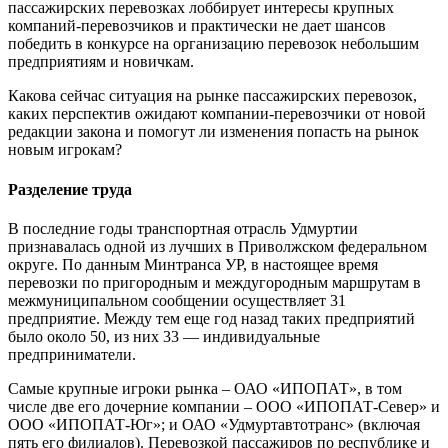
пассажирских перевозках лоббирует интересы крупных
компаний-перевозчиков и практически не дает шансов
победить в конкурсе на организацию перевозок небольшим
предприятиям и новичкам.
Какова сейчас ситуация на рынке пассажирских перевозок,
каких перспектив ожидают компании-перевозчики от новой
редакции закона и помогут ли изменения попасть на рынок
новым игрокам?
Разделение труда
В последние годы транспортная отрасль Удмуртии
признавалась одной из лучших в Приволжском федеральном
округе. По данным Минтранса УР, в настоящее время
перевозки по пригородным и междугородным маршрутам в
межмуниципальном сообщении осуществляет 31
предприятие. Между тем еще год назад таких предприятий
было около 50, из них 33 — индивидуальные
предприниматели.
Самые крупные игроки рынка – ОАО «ИПОПАТ», в том
числе две его дочерние компании – ООО «ИПОПАТ-Север» и
ООО «ИПОПАТ-Юг»; и ОАО «Удмуртавтотранс» (включая
пять его филиалов). Перевозкой пассажиров по республике и