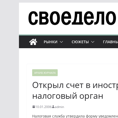
Перейти
к
содержимому
РЫНКИ
СЮЖЕТЫ
ГЛАВНЫ
АРХИВ ЖУРНАЛА
Открыл счет в инос
налоговый орган
10.01.2006
admin
Налоговая служба утвердила форму уведомлен