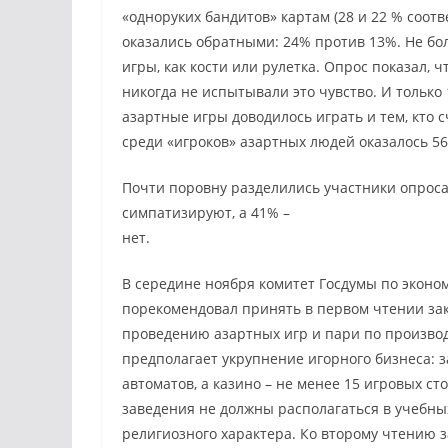
«одноруких бандитов» картам (28 и 22 % соот
оказались обратными: 24% против 13%. Не бо
игры, как кости или рулетка. Опрос показал,
никогда не испытывали это чувство. И тольк
азартные игры доводилось играть и тем, кто с
среди «игроков» азартных людей оказалось 56
Почти поровну разделились участники опроса
симпатизируют, а 41% –
нет.
В середине ноября комитет Госдумы по эконо
порекомендовал принять в первом чтении зак
проведению азартных игр и пари по производ
предполагает укрупнение игорного бизнеса: з
автоматов, а казино – не менее 15 игровых ст
заведения не должны располагаться в учебны
религиозного характера. Ко второму чтению 