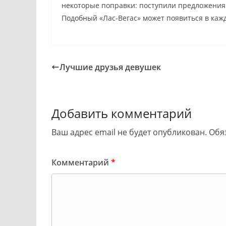
некоторые поправки: поступили предложения 
Подобный «Лас-Вегас» может появиться в кажд
Лучшие друзья девушек
Добавить комментарий
Ваш адрес email не будет опубликован.
Обя
Комментарий
*