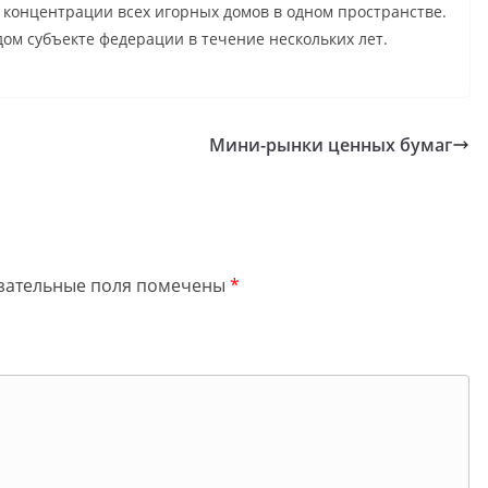
концентрации всех игорных домов в одном пространстве.
ом субъекте федерации в течение нескольких лет.
Мини-рынки ценных бумаг
зательные поля помечены
*