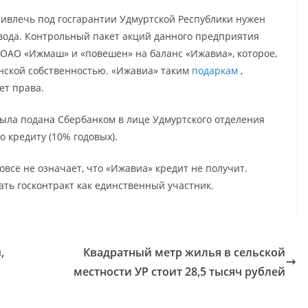
ривлечь под госгарантии Удмуртской Республики нужен
вода. Контрольный пакет акций данного предприятия
ОАО «Ижмаш» и «повешен» на баланс «Ижавиа», которое,
анской собственностью. «Ижавиа» таким
подаркам
,
еет права.
была подана Сбербанком в лице Удмуртского отделения
 кредиту (10% годовых).
вовсе не означает, что «Ижавиа» кредит не получит.
ать госконтракт как единственный участник.
,
Квадратный метр жилья в сельской
местности УР стоит 28,5 тысяч рублей