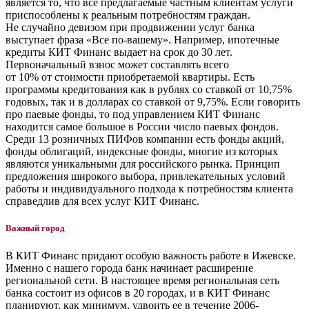
является то, что все предлагаемые частным клиентам услуги
приспособлены к реальным потребностям граждан.
Не случайно девизом при продвижении услуг банка
выступает фраза «Все по-вашему». Например, ипотечные
кредиты КИТ Финанс выдает на срок до 30 лет.
Первоначальный взнос может составлять всего
от 10% от стоимости приобретаемой квартиры. Есть
программы кредитования как в рублях со ставкой от 10,75%
годовых, так и в долларах со ставкой от 9,75%. Если говорить
про паевые фонды, то под управлением КИТ Финанс
находится самое большое в России число паевых фондов.
Среди 13 розничных ПИФов компании есть фонды акций,
фонды облигаций, индексные фонды, многие из которых
являются уникальными для российского рынка. Принцип
предложения широкого выбора, привлекательных условий
работы и индивидуального подхода к потребностям клиента
справедлив для всех услуг КИТ Финанс.
Важный город
В КИТ Финанс придают особую важность работе в Ижевске.
Именно с нашего города банк начинает расширение
региональной сети. В настоящее время региональная сеть
банка состоит из офисов в 20 городах, и в КИТ Финанс
планируют, как минимум, удвоить ее в течение 2006-