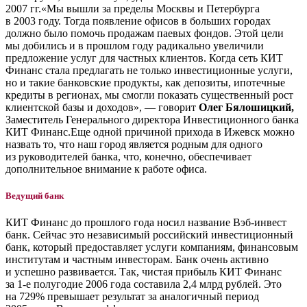
2007 гг.«Мы вышли за пределы Москвы и Петербурга
в 2003 году. Тогда появление офисов в больших городах
должно было помочь продажам паевых фондов. Этой цели
мы добились и в прошлом году радикально увеличили
предложение услуг для частных клиентов. Когда сеть КИТ
Финанс стала предлагать не только инвестиционные услуги,
но и такие банковские продукты, как депозиты, ипотечные
кредиты в регионах, мы смогли показать существенный рост
клиентской базы и доходов», — говорит
Олег Бялошицкий,
Заместитель Генерального директора Инвестиционного банка
КИТ Финанс.Еще одной причиной прихода в Ижевск можно
назвать то, что наш город является родным для одного
из руководителей банка, что, конечно, обеспечивает
дополнительное внимание к работе офиса.
Ведущий банк
КИТ Финанс до прошлого года носил название Вэб-инвест
банк. Сейчас это независимый российский инвестиционный
банк, который предоставляет услуги компаниям, финансовым
институтам и частным инвесторам. Банк очень активно
и успешно развивается. Так, чистая прибыль КИТ Финанс
за 1-е полугодие 2006 года составила 2,4 млрд рублей. Это
на 729% превышает результат за аналогичный период