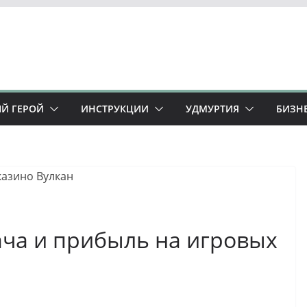
Й ГЕРОЙ
ИНСТРУКЦИИ
УДМУРТИЯ
БИЗН
ача и прибыль на игровых