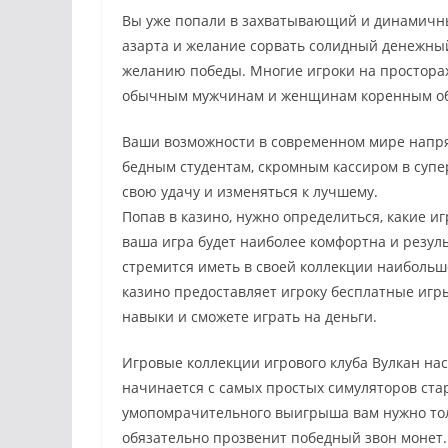
Вы уже попали в захватывающий и динамич
азарта и желание сорвать солидный денежный
желанию победы. Многие игроки на просторах
обычным мужчинам и женщинам коренным об
Ваши возможности в современном мире напря
бедным студентам, скромным кассиром в суп
свою удачу и изменяться к лучшему.
Попав в казино, нужно определиться, какие и
ваша игра будет наиболее комфортна и резул
стремится иметь в своей коллекции наибольш
казино предоставляет игроку бесплатные игры
навыки и сможете играть на деньги.
Игровые коллекции игрового клуба Вулкан нас
начинается с самых простых симуляторов ста
умопомрачительного выигрыша вам нужно толь
обязательно прозвенит победный звон монет.