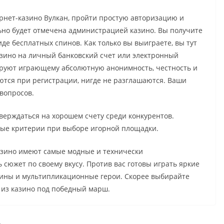
ернет-казино Вулкан, пройти простую авторизацию и
льно будет отмечена администрацией казино. Вы получите
иде бесплатных спинов. Как только вы выиграете, вы тут
зино на личный банковский счет или электронный
ируют играющему абсолютную анонимность, честность и
ются при регистрации, нигде не разглашаются. Ваши
 вопросов.
верждаться на хорошем счету среди конкурентов.
ые критерии при выборе игорной площадки.
азино имеют самые модные и технически
сюжет по своему вкусу. Против вас готовы играть яркие
оины и мультипликационные герои. Скорее выбирайте
я из казино под победный марш.