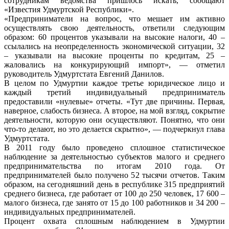
сотрудникам ведомства пришлось искать, сообщают
«Известия Удмуртской Республики».
«Предприниматели на вопрос, что мешает им активно
осуществлять свою деятельность, ответили следующим
образом: 60 процентов указывали на высокие налоги, 40 –
ссылались на неопределенность экономической ситуации, 32
– указывали на высокие проценты по кредитам, 25 –
жаловались на конкурирующий импорт», — отметил
руководитель Удмуртстата Евгений Данилов.
В целом по Удмуртии каждое третье юридическое лицо и
каждый третий индивидуальный предприниматель
предоставили «нулевые» отчеты. «Тут две причины. Первая,
наверное, слабость бизнеса. А второе, на мой взгляд, сокрытие
деятельности, которую они осуществляют. Понятно, что они
что-то делают, но это делается скрытно», — подчеркнул глава
Удмуртстата.
В 2011 году было проведено сплошное статистическое
наблюдение за деятельностью субъектов малого и среднего
предпринимательства по итогам 2010 года. От
предпринимателей было получено 52 тысячи отчетов. Таким
образом, на сегодняшний день в республике 315 предприятий
среднего бизнеса, где работает от 100 до 250 человек, 17 600 –
малого бизнеса, где занято от 15 до 100 работников и 34 200 –
индивидуальных предпринимателей.
Процент охвата сплошным наблюдением в Удмуртии