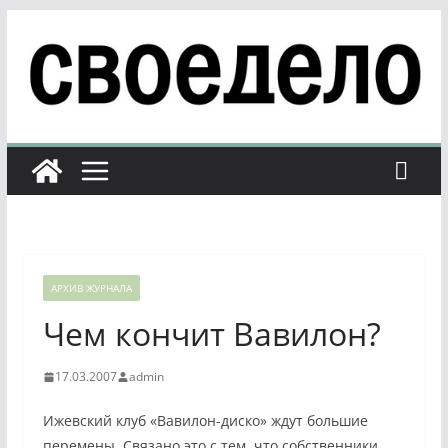
Перейти
к
содержимому
АРХИВ ЖУРНАЛА
Чем кончит Вавилон?
17.03.2007
admin
Ижевский клуб «Вавилон-диско» ждут большие
перемены. Связано это с тем, что собственники