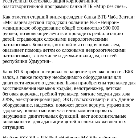
Республики состоялась акция корпоративной
благотворительной программы банка ВТБ «Мир без слез».
Как отметил старший вице-президент банка ВТБ Чаба Зентаи:
«Мы дарим детской городской больнице №3 «Нейрон»
медицинское оборудование общей стоимостью 900 000
рублей, позволяющее лечить и проводить реабилитацию
детей, страдающих сложными неврологическими
патологиями. Больница, которой мы сегодня помогаем,
оказывает помощь детям со сложными неврологическими
патологиями, в том числе и детям-инвалидам, со всей
республики Удмуртия».
Банк ВТБ профинансировал оснащение тренажерного и ЛФК
залов, а также покупку необходимого оборудования для
диагностического отделения. Были приобретены тренажер для
восстановления навыков ходьбы, велотренажер, детская
беговая дорожка, гребной тренажер, мягкие модули для зала
ЛФК, электронейромиграф, ЭКГ, пульсоксиметр и др. Данное
оборудование, надеемся, поможет детям вернуть утраченное
здоровье, полностью или частично компенсировать
нарушение двигательных функций, даст дополнительные
возможности для адаптации детей в сложных жизненных
ситуациях.
На базе БУЗ УР «ДГБ № 3 «Нейрон» МЗ УР» работает