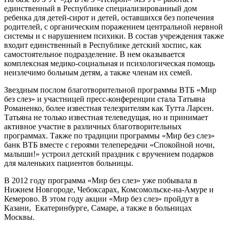
единственный в Республике специализированный дом
ребенка для детей-сирот и детей, оставшихся без попечения
родителей, с органическим поражением центральной нервной
системы и с нарушением психики. В состав учреждения также
входит единственный в Республике детский хоспис, как
самостоятельное подразделение. В нем оказывается
комплексная медико-социальная и психологическая помощь
неизлечимо больным детям, а также членам их семей.
Звездным послом благотворительной программы ВТБ «Мир
без слез» и участницей пресс-конференции стала Татьяна
Романенко, более известная телезрителям как Тутта Ларсен.
Татьяна не только известная телеведущая, но и принимает
активное участие в различных благотворительных
программах. Также по традиции программы «Мир без слез»
банк ВТБ вместе с героями телепередачи «Спокойной ночи,
малыши!» устроил детский праздник с вручением подарков
для маленьких пациентов больницы.
В 2012 году программа «Мир без слез» уже побывала в
Нижнем Новгороде, Чебоксарах, Комсомольске-на-Амуре и
Кемерово. В этом году акции «Мир без слез» пройдут в
Казани, Екатеринбурге, Самаре, а также в больницах
Москвы.