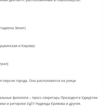
стадиона Зенит)
Пушкинская и Кирова)
грал)
п-персон города. Она расположится на улице
альные филологи – пресс-секретарь Президента Удмуртии
ики и риторики УдГУ Надежда Кривова и другие.