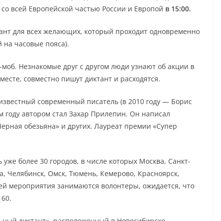
 со всей Европейской частью России и Европой
в 15:00.
ант для всех желающих, который проходит одновременно
й на часовые пояса).
моб. Незнакомые друг с другом люди узнают об акции в
месте, совместно пишут диктант и расходятся.
 известный современный писатель (в 2010 году — Борис
ом году автором стал Захар Прилепин. Он написал
«Черная обезьяна» и других. Лауреат премии «Супер
уже более 30 городов, в числе которых Москва, Санкт-
а, Челябинск, Омск, Тюмень, Кемерово, Красноярск,
ией мероприятия занимаются волонтеры, ожидается, что
 60.
ьный диктант», расположенный в Новосибирске.