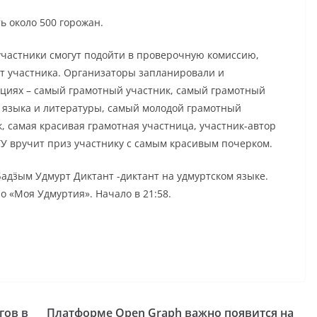
ь около 500 горожан.
участники смогут подойти в проверочную комиссию,
ат участника. Организаторы запланировали и
ациях – самый грамотный участник, самый грамотный
 языка и литературы, самый молодой грамотный
, самая красивая грамотная участница, участник-автор
ТУ вручит приз участнику с самым красивым почерком.
 Бадӟым Удмурт Диктант -диктант на удмуртском языке.
о «Моя Удмуртия». Начало в 21:58.
гов в
Платформе Open Graph важно появится на