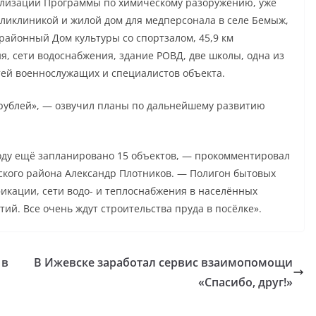
ализации Программы по химическому разоружению, уже
оликлиникой и жилой дом для медперсонала в селе Бемыж,
районный Дом культуры со спортзалом, 45,9 км
я, сети водоснабжения, здание РОВД, две школы, одна из
етей военнослужащих и специалистов объекта.
рублей», — озвучил планы по дальнейшему развитию
году ещё запланировано 15 объектов, — прокомментировал
ского района Александр Плотников. — Полигон бытовых
икации, сети водо- и теплоснабжения в населённых
ий. Все очень ждут строительства пруда в посёлке».
 в
В Ижевске заработал сервис взаимопомощи
«Спасибо, друг!»