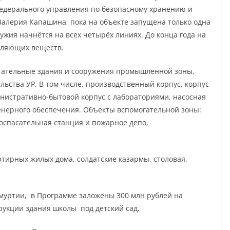
Федерального управления по безопасному хранению и
алерия Капашина, пока на объекте запущена только одна
ужия начнётся на всех четырёх линиях. До конца года на
вляющих веществ.
огательные здания и сооружения промышленной зоны,
ьства УР. В том числе, производственный корпус, корпус
нистративно-бытовой корпус с лабораториями, насосная
енерного обеспечения. Объекты вспомогательной зоны:
зоспасательная станция и пожарное депо,
ртирных жилых дома, солдатские казармы, столовая,
дмуртии, в Программе заложены 300 млн рублей на
трукции здания школы под детский сад.