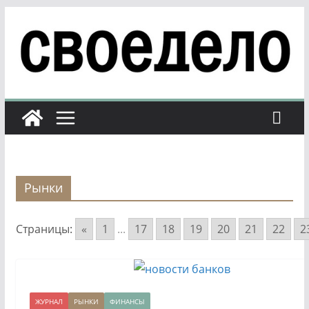
Перейти
к
содержимому
Рынки
Страницы:
«
1
...
17
18
19
20
21
22
2
ЖУРНАЛ
РЫНКИ
ФИНАНСЫ