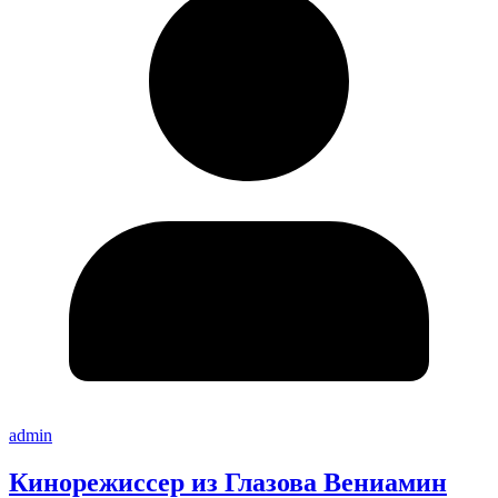
admin
Кинорежиссер из Глазова Вениамин