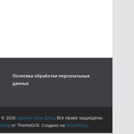
Политика обработки персональных
данных
 © 2026
журнал Свое Дело
. Все права защищены.
orMag
от ThemeGrill. Создано на
WordPress
.