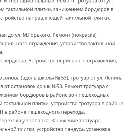
ер. Интернациональный. Ремонт тротуара (от ул.
вом тактильной плитки, занижением бордюров в
устройство направляющей тактильной плитки,
ая до ул. М.Горького. Ремонт (покраска)
перильного ограждения, устройство тактильной
а.
л. Свердлова. Устройство перильного ограждения,
мсонова (вдоль школы № 53), тротуар от ул. Ленина
я от остановок до шк №53. Ремонт тротуара с
нижением бордюров в районе зон пешеходных
 тактильной плитки, устройство тротуара в районе
Н в районе пешеходного перехода.
перехода у зоопарка. Занижение тротуара,
льной плитки, устройство пандуса, установка