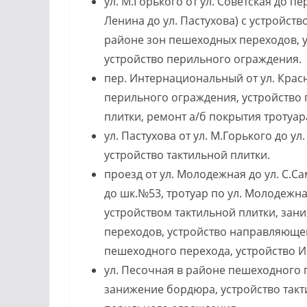
ул. М.Горького от ул. Советская до п
Ленина до ул. Пастухова) с устройст
районе зон пешеходных переходов, 
устройство перильного ограждения.
пер. Интернациональный от ул. Красн
перильного ограждения, устройство 
плитки, ремонт а/б покрытия тротуар
ул. Пастухова от ул. М.Горького до у
устройство тактильной плитки.
проезд от ул. Молодежная до ул. С.Са
до шк.№53, тротуар по ул. Молодежна
устройством тактильной плитки, за
переходов, устройство направляющей
пешеходного перехода, устройство И
ул. Песочная в районе пешеходного 
занижение бордюра, устройство такти